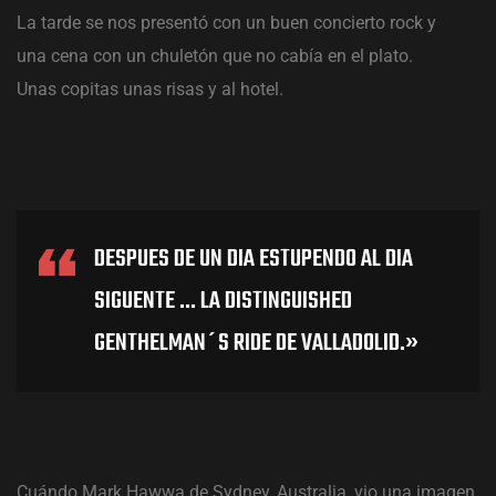
La tarde se nos presentó con un buen concierto rock y
l EMGC
una cena con un chuletón que no cabía en el plato.
Unas copitas unas risas y al hotel.
DESPUES DE UN DIA ESTUPENDO AL DIA
SIGUENTE … LA DISTINGUISHED
GENTHELMAN´S RIDE DE VALLADOLID.»
Cuándo Mark Hawwa de Sydney, Australia, vio una imagen