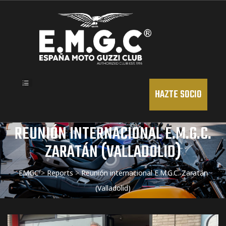
HAZTE SOCIO
REUNIÓN INTERNACIONAL E.M.G.C.
ZARATÁN (VALLADOLID)
EMGC
>
Reports
>
Reunión internacional E.M.G.C. Zaratán
ional
(Valladolid)