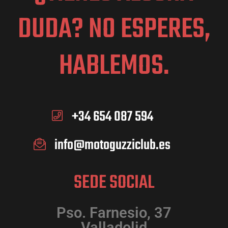
d
t
EMGC 2026
DUDA? NO ESPERES,
a
e
s
HABLEMOS.
b
d
e
ú
+34 654 087 594
E
info@motoguzziclub.es
s
v
e
SEDE SOCIAL
q
n
Pso. Farnesio, 37
t
Valladolid