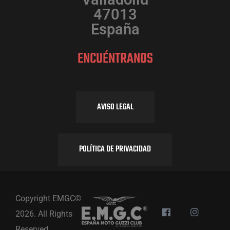
u
47013
o
e
España
ENCUÉNTRANOS
d
a
AVISO LEGAL
y
POLÍTICA DE PRIVACIDAD
v
Copyright EMGC©
i
2026. All Rights
Reserved.