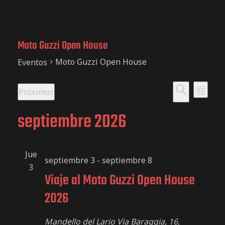
T Travel.
Moto Guzzi Open House
 Van Damme.
Moto Guzzi Open House
Eventos
N
N
Próximos
L
B
S
a
i
septiembre 2026
a
e
u
s
v
l
s
t
e
c
Jue
v
e
a
c
septiembre 3
-
septiembre 8
a
3
c
Viaje al Moto Guzzi Open House
g
r
i
e
2026
o
a
n
Mandello del Lario
Via Baraggia, 16,
a